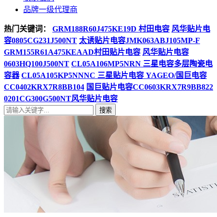
品牌一级代理商
热门关键词：
GRM188R60J475KE19D 村田电容
风华贴片电
容0805CG231J500NT
太诱贴片电容JMK063ABJ105MP-F
GRM155R61A475KEAAD村田贴片电容
风华贴片电容
0603HQ100J500NT
CL05A106MP5NRN 三星电容多层陶瓷电
容器
CL05A105KP5NNNC 三星贴片电容
YAGEO/国巨电容
CC0402KRX7R8BB104
国巨贴片电容CC0603KRX7R9BB822
0201CG300G500NT风华贴片电容
搜索