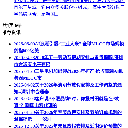
SAMSUNG） 是一家韩国跨国制造集团，总部位于韩国
首尔三星城。它由众多关联企业组成， 其中大部分以三
星品牌联合，是韩国...
共
1
页
6
条
推荐资讯
2026-06-09
AI浪潮引爆“工业大米” 全球MLCC市场规模
剑指600亿美
2026-04-28
2026年五一劳动节假期安排与备货提醒-深圳
市合通泰电子有限
2026-04-20
三星电机加码迎战2026年扩产 抢占高端AI服
务器MLCC市
2026-04-02
关于2026年清明节放假安排及工作调整的通
知--深圳市合通泰
2026-03-03
客户说“不限品牌”时，你报村田就是在“劝
退”？聊聊电容代理的
2026-01-29
关于2026年春节放假安排及节前订单规划的
温馨提示—— 深圳
2025-12-30
关于2025年元旦放假安排及近期调价预警的