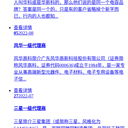
人叫华科或是华新科的，那么他们说的是同一个电容品
牌？答案是同一个的，只是有的客户省略掉个新字而
已，行内的人也都知...
查看详情
05
2022-08
风华一级代理商
风华高科简介广东风华高新科技股份有限公司（证券简
称风华高科，证券代码000636)成立于1984年，是一家专
业从事高端新型元器件、电子材料、电子专用设备等电
子信...
查看详情
27
2022-07
三星一级代理商
三星简介三星集团（或简称三星，风格化为