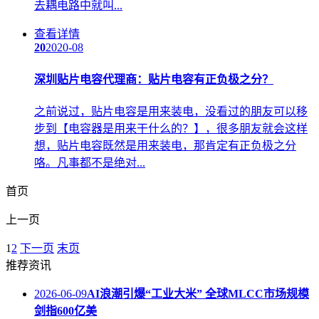
去耦电路中就叫...
查看详情
20
2020-08
深圳贴片电容代理商：贴片电容有正负极之分？
之前说过，贴片电容是用来装电，没看过的朋友可以移
步到【电容器是用来干什么的？】，很多朋友就会这样
想，贴片电容既然是用来装电，那肯定有正负极之分
咯。凡事都不是绝对...
首页
上一页
1
2
下一页
末页
推荐资讯
2026-06-09
AI浪潮引爆“工业大米” 全球MLCC市场规模
剑指600亿美