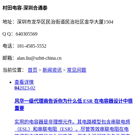
村田电容-深圳合通泰
地址：深圳市龙华区民治街道民治社区金华大厦1504
Q Q：640305569
电话：181-4585-5552
邮箱：alan.liu@szhtt-china.cn
当前位置：
首页
>
新闻资讯
>
常见问题
查看详情
04
2023-02
风华一级代理商告诉你为什么低 ESR 在电容器设计中很
重要
实用的电容器是非理想元件。其电路模型包含串联电感
（ESL）和串联电阻（ESR）。尽管等效串联电阻在电