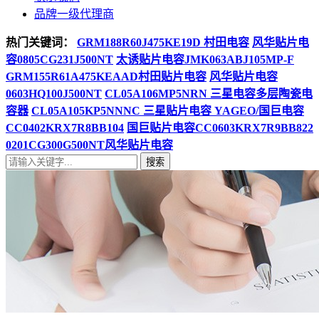
品牌一级代理商
热门关键词：
GRM188R60J475KE19D 村田电容
风华贴片电
容0805CG231J500NT
太诱贴片电容JMK063ABJ105MP-F
GRM155R61A475KEAAD村田贴片电容
风华贴片电容
0603HQ100J500NT
CL05A106MP5NRN 三星电容多层陶瓷电
容器
CL05A105KP5NNNC 三星贴片电容
YAGEO/国巨电容
CC0402KRX7R8BB104
国巨贴片电容CC0603KRX7R9BB822
0201CG300G500NT风华贴片电容
搜索