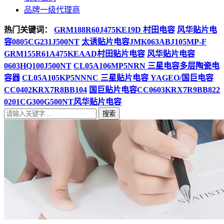
品牌一级代理商
热门关键词：
GRM188R60J475KE19D 村田电容
风华贴片电
容0805CG231J500NT
太诱贴片电容JMK063ABJ105MP-F
GRM155R61A475KEAAD村田贴片电容
风华贴片电容
0603HQ100J500NT
CL05A106MP5NRN 三星电容多层陶瓷电
容器
CL05A105KP5NNNC 三星贴片电容
YAGEO/国巨电容
CC0402KRX7R8BB104
国巨贴片电容CC0603KRX7R9BB822
0201CG300G500NT风华贴片电容
搜索