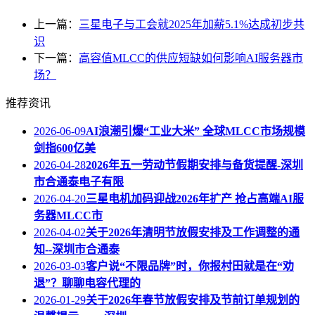
上一篇：
三星电子与工会就2025年加薪5.1%达成初步共
识
下一篇：
高容值MLCC的供应短缺如何影响AI服务器市
场？
推荐资讯
2026-06-09
AI浪潮引爆“工业大米” 全球MLCC市场规模
剑指600亿美
2026-04-28
2026年五一劳动节假期安排与备货提醒-深圳
市合通泰电子有限
2026-04-20
三星电机加码迎战2026年扩产 抢占高端AI服
务器MLCC市
2026-04-02
关于2026年清明节放假安排及工作调整的通
知--深圳市合通泰
2026-03-03
客户说“不限品牌”时，你报村田就是在“劝
退”？聊聊电容代理的
2026-01-29
关于2026年春节放假安排及节前订单规划的