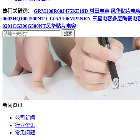
热门关键词：
GRM188R60J475KE19D 村田电容
风华贴片电容08
0603HQ100J500NT
CL05A106MP5NRN 三星电容多层陶瓷电
0201CG300G500NT风华贴片电容
搜索
新闻资讯
公司新闻
行业资讯
常见问题