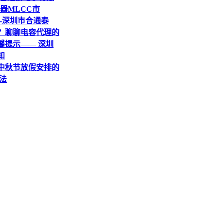
务器MLCC市
--深圳市合通泰
”？聊聊电容代理的
馨提示—— 深圳
知
、中秋节放假安排的
法