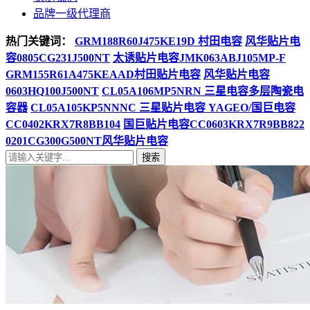
品牌一级代理商
热门关键词：
GRM188R60J475KE19D 村田电容
风华贴片电
容0805CG231J500NT
太诱贴片电容JMK063ABJ105MP-F
GRM155R61A475KEAAD村田贴片电容
风华贴片电容
0603HQ100J500NT
CL05A106MP5NRN 三星电容多层陶瓷电
容器
CL05A105KP5NNNC 三星贴片电容
YAGEO/国巨电容
CC0402KRX7R8BB104
国巨贴片电容CC0603KRX7R9BB822
0201CG300G500NT风华贴片电容
搜索